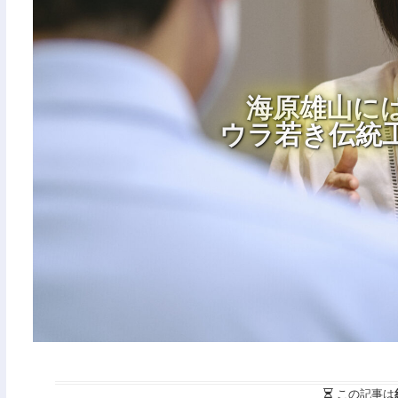
海原雄山に
ウラ若き伝統
この記事は