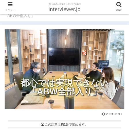
ホーム
インタビュアーコラム
都心では実現できない
メニュー
検索
「ABW全部入り」
都心では実現できない
「ABW全部入り」
2023.03.30
この記事は
約1分
で読めます。