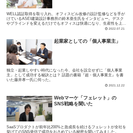
WELL認証取得を取り入れ、オフィスビル改修の設計監修などを手が
けているASEI建築設計事務所の鈴木亜生氏をインタビュー。デスク
やブラインドを変えるだけでもオフィスは快適になり、生産性を上げ
る一歩になる。
2022.07.21
起業家としての「個人事業主」
独立・起業しやすい時代になった今、会社を設立せずに「個人事業
主」として成功する秘訣とは？ 話題の書籍『超・個人事業主』を書
いた藤井孝一氏に伺った。
2021.12.22
Webマーケ「フェレット」の
SNS戦略を聞いた
SaaSプロダクトが前年比200%と急成長を続けるフェレットが全社を
挙げてのSNS発信で成功をおさめている秘密を聞いてみました。