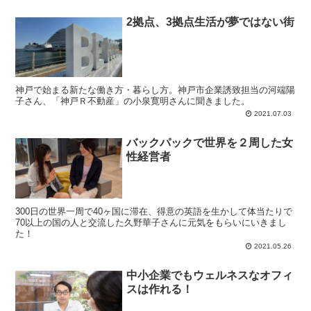
2拠点、3拠点生活が夢ではない街
神戸で始まる新たな働き方・暮らし方。神戸市企業誘致担当の河端陽
子さん、「神戸Ｒ不動産」の小泉寛明さんに聞きました。
2021.07.03
バックパックで世界を２周した女
性経営者
300日の世界一周で40ヶ国に滞在、得意の英語を生かして体当たりで
70以上の国の人と交流した久野華子さんに元気をもらいにいきまし
た！
2021.05.26
中小企業でもウェルネスなオフィ
スは作れる！