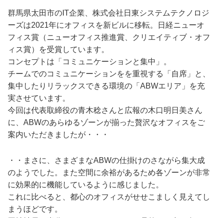
群馬県太田市のIT企業、株式会社日東システムテクノロジ
ーズは2021年にオフィスを新ビルに移転。日経ニューオ
フィス賞（ニューオフィス推進賞、クリエイティブ・オフ
ィス賞）を受賞しています。
コンセプトは「コミュニケーションと集中」。
チームでのコミュニケーションをを重視する「自席」と、
集中したりリラックスできる環境の「ABWエリア」を充
実させています。
今回は代表取締役の青木稔さんと広報の木口明日美さん
に、ABWのあらゆるゾーンが揃った贅沢なオフィスをご
案内いただきましたが・・・
・・まさに、さまざまなABWの仕掛けのさながら集大成
のようでした。また空間に余裕があるため各ゾーンが非常
に効果的に機能しているように感じました。
これに比べると、都心のオフィスがせせこましく見えてし
まうほどです。