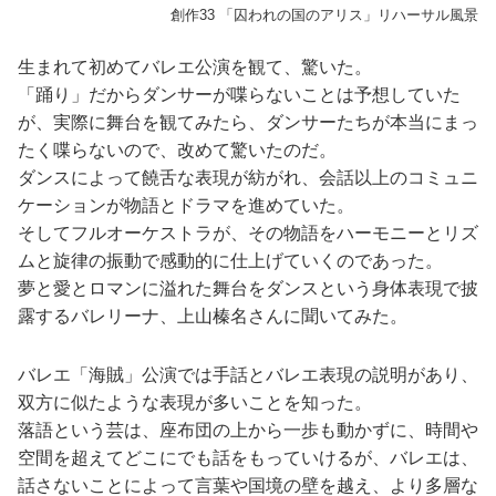
創作33 「囚われの国のアリス」リハーサル風景
生まれて初めてバレエ公演を観て、驚いた。
「踊り」だからダンサーが喋らないことは予想していた
が、実際に舞台を観てみたら、ダンサーたちが本当にまっ
たく喋らないので、改めて驚いたのだ。
ダンスによって饒舌な表現が紡がれ、会話以上のコミュニ
ケーションが物語とドラマを進めていた。
そしてフルオーケストラが、その物語をハーモニーとリズ
ムと旋律の振動で感動的に仕上げていくのであった。
夢と愛とロマンに溢れた舞台をダンスという身体表現で披
露するバレリーナ、上山榛名さんに聞いてみた。
バレエ「海賊」公演では手話とバレエ表現の説明があり、
双方に似たような表現が多いことを知った。
落語という芸は、座布団の上から一歩も動かずに、時間や
空間を超えてどこにでも話をもっていけるが、バレエは、
話さないことによって言葉や国境の壁を越え、より多層な