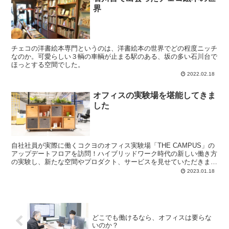
界
チェコの洋書絵本専門というのは、洋書絵本の世界でどの程度ニッチ
なのか。可愛らしい３輌の車輌が止まる駅のある、坂の多い石川台で
ほっとする空間でした。
2022.02.18
オフィスの実験場を堪能してきま
した
自社社員が実際に働くコクヨのオフィス実験場「THE CAMPUS」の
アップデートフロアを訪問！ハイブリッドワーク時代の新しい働き方
の実験し、新たな空間やプロダクト、サービスを見せていただきまし
た。
2023.01.18
どこでも働けるなら、オフィスは要らな
いのか？