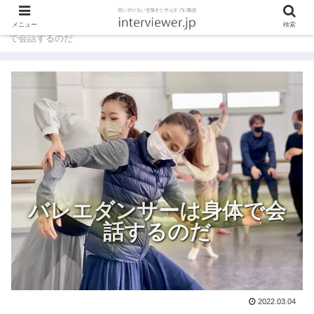
ホーム
インタビュアーコラム
バレエダンサーは身体
メニュー
検索
で会話するのだ
バレエダンサーは身体で会
話するのだ
2022.03.04